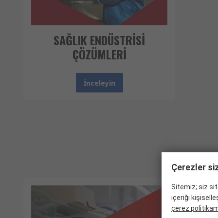
SAĞLIK ENDÜSTRİSİ
ÇÖZÜMLERİ
İnceleyin
Çerezler si
Sitemiz; siz si
içeriği kişisel
çerez politikamı