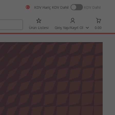
KDV Hariç
KDV Dahil
KDV Dahil
Ürün Listesi
Giriş Yap/Kayıt Ol
0.00