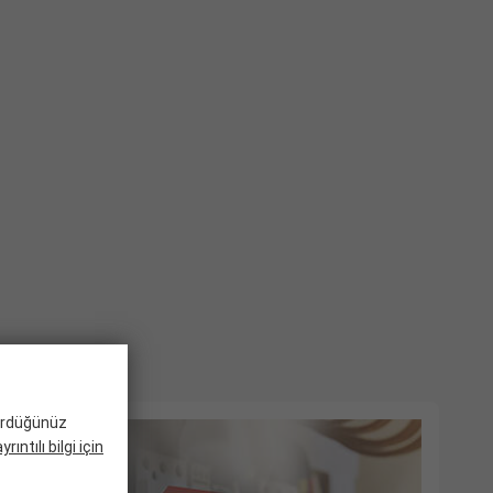
gördüğünüz
rıntılı bilgi için