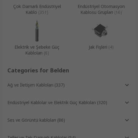
Çok Damarlı Endüstriyel
Endüstriyel Otomasyon
Kablo
(
351
)
Kablosu Grupları
(
16
)
Elektrik ve Şebeke Güç
Jak Fişleri
(
4
)
Kabloları
(
6
)
Categories for Belden
Ağ ve İletişim Kabloları
(
337
)
Endüstriyel Kablolar ve Elektrik Güç Kabloları
(
320
)
Ses ve Görüntü kabloları
(
86
)
Teller ve Tek Damarlı Kablolar
(
54
)