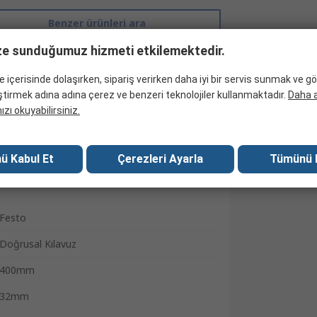
Benzer ürünleri ara
ze sunduğumuz hizmeti etkilemektedir.
te içerisinde dolaşırken, sipariş verirken daha iyi bir servis sunmak ve 
leştirmek adına adına çerez ve benzeri teknolojiler kullanmaktadır.
Daha ay
zı okuyabilirsiniz.
ü Kabul Et
Çerezleri Ayarla
Tümünü 
Festo
Doğrusal Kılavuz
400mm
32mm