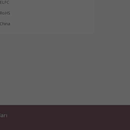
ELFC
RoHS
China
ları