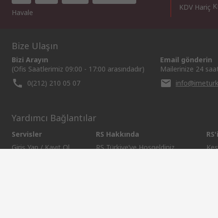
K
KDV Hariç
Havale
Bize Ulaşın
Bizi Arayın
Email gönderin
(Ofis Saatlerimiz 09:00 - 17:00 arasındadır)
Mailerinize 24 saa
0(212) 210 05 07
info@imetur
Yardımcı Bağlantılar
Servisler
RS Hakkında
RS'
Giriş Yap / Kayıt Ol
RS Türkiye’ye Hosgeldiniz
Keş
Ödeme Seçenekleri
Worldwide
Den
Teslimat Seçenekleri
Corporate Group
Pet
Bize Ulaşın
ESG
Tüm
Tedarik Çözümleri
RS İhracat ve Distribütör Ağı