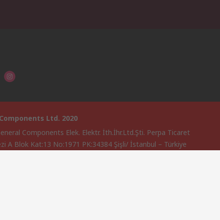
 Components Ltd. 2020
neral Components Elek. Elektr. İth.İhr.Ltd.Şti. Perpa Ticaret
zi A Blok Kat:13 No:1971 PK:34384 Şişli/ İstanbul – Türkiye