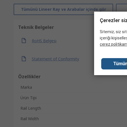
Tümünü Lineer Ray ve Arabalar içinde gör
Çerezler si
Teknik Belgeler
Sitemiz; siz si
içeriği kişisel
RoHS Belgesi
çerez politikamı
Statement of Conformity
Tümün
Özellikler
Marka
Ürün Tipi
Rail Length
Rail Width