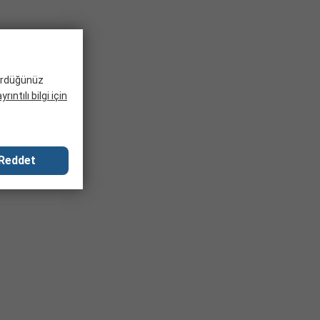
gördüğünüz
rıntılı bilgi için
Reddet