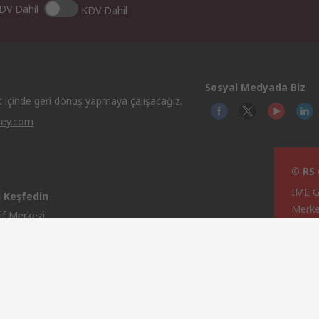
DV Dahil
KDV Dahil
Sosyal Medyada Biz
t içinde geri dönüş yapmaya çalışacağız.
key.com
© RS
IME Ge
i Keşfedin
Merke
if Merkezi
izcilik Endüstrisi Çözümleri
rol ve Doğal Gaz Endüstrisi
 Endüstriler