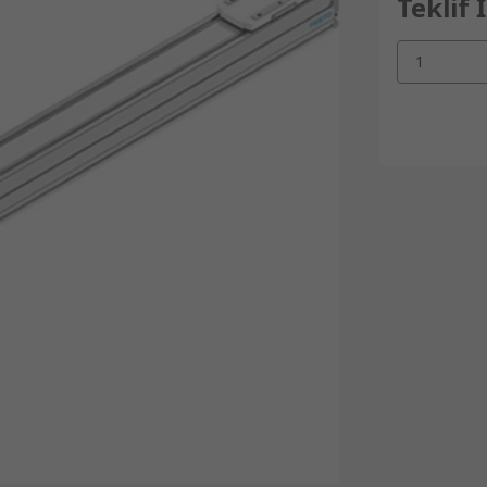
Teklif 
1