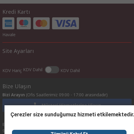
Kredi Kartı
Havale
Site Ayarları
KDV Dahil
KDV Hariç
KDV Dahil
Bize Ulaşın
Bizi Arayın
(Ofis Saatlerimiz 09:00 - 17:00 arasındadır)
Müşteri Hizmetlerine Ulaşın
Çerezler size sunduğumuz hizmeti etkilemektedir
Email
Mailerinize 24 saat içinde geri dönüş yapmaya
gönderin
çalışacağız.