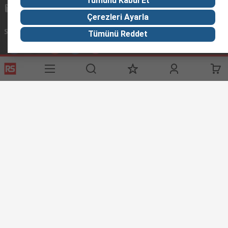
Tümünü Kabul Et
info@imeturkey.com
Çerezleri Ayarla
Sosyal Medyada Biz
Tümünü Reddet
Yardımcı Bağlantılar
Servisler
RS Hakkında
Giriş Yap / Kayıt Ol
RS Türkiye’ye Hosgeldiniz
Ödeme Seçenekleri
Worldwide
Teslimat Seçenekleri
Corporate Group
Bize Ulaşın
ESG
Tedarik Çözümleri
RS İhracat ve Distribütör Ağı
RS'i Keşfedin
Keşif Merkezi
Denizcilik Endüstrisi Çözümleri
Petrol ve Doğal Gaz Endüstrisi