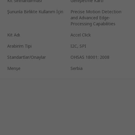
Kit Sınıflandırması
Genişletme Kartı
Şununla Birlikte Kullanım İçin
Precise Motion Detection
and Advanced Edge-
Processing Capabilities
Kit Adı
Accel Click
Arabirim Tipi
I2C, SPI
Standartlar/Onaylar
OHSAS 18001: 2008
Menşe
Serbia