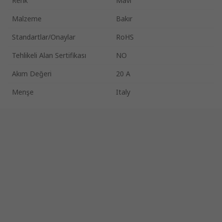
Renk
Mavi
Malzeme
Bakır
Standartlar/Onaylar
RoHS
Tehlikeli Alan Sertifikası
NO
Akım Değeri
20 A
Menşe
Italy