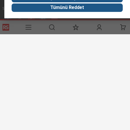
Tümünü Reddet
Sosyal Medyada Biz
Yardımcı Bağlantılar
Servisler
RS Hakkında
Giriş Yap / Kayıt Ol
RS Türkiye’ye Hosgeldiniz
Ödeme Seçenekleri
Worldwide
Teslimat Seçenekleri
Corporate Group
Bize Ulaşın
ESG
Tedarik Çözümleri
RS İhracat ve Distribütör Ağı
RS'i Keşfedin
Keşif Merkezi
Denizcilik Endüstrisi Çözümleri
Petrol ve Doğal Gaz Endüstrisi
Tüm Endüstriler