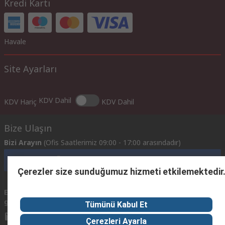
Kredi Kartı
Havale
Site Ayarları
KDV Dahil
KDV Hariç
KDV Dahil
Bize Ulaşın
Bizi Arayın
(Ofis Saatlerimiz 09:00 - 17:00 arasındadır)
Müşteri Hizmetlerine Ulaşın
Çerezler size sunduğumuz hizmeti etkilemektedir
Email
Mailerinize 24 saat içinde geri dönüş yapmaya
gönderin
çalışacağız.
Tümünü Kabul Et
info@imeturkey.com
Çerezleri Ayarla