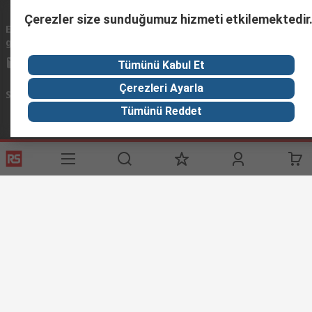
Çerezler size sunduğumuz hizmeti etkilemektedir
Email
Mailerinize 24 saat içinde geri dönüş yapmaya
gönderin
çalışacağız.
info@imeturkey.com
Tümünü Kabul Et
Çerezleri Ayarla
Sosyal Medyada Biz
Tümünü Reddet
Yardımcı Bağlantılar
Servisler
RS Hakkında
Giriş Yap / Kayıt Ol
RS Türkiye’ye Hosgeldiniz
Ödeme Seçenekleri
Worldwide
Teslimat Seçenekleri
Corporate Group
Bize Ulaşın
ESG
Tedarik Çözümleri
RS İhracat ve Distribütör Ağı
RS'i Keşfedin