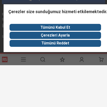
Çerezler size sunduğumuz hizmeti etkilemektedir
Email
Mailerinize 24 saat içinde geri dönüş yapmaya
gönderin
çalışacağız.
info@imeturkey.com
Tümünü Kabul Et
Çerezleri Ayarla
Sosyal Medyada Biz
Tümünü Reddet
Yardımcı Bağlantılar
Servisler
RS Hakkında
Giriş Yap / Kayıt Ol
RS Türkiye’ye Hosgeldiniz
Ödeme Seçenekleri
Worldwide
Teslimat Seçenekleri
Corporate Group
Bize Ulaşın
ESG
Tedarik Çözümleri
RS İhracat ve Distribütör Ağı