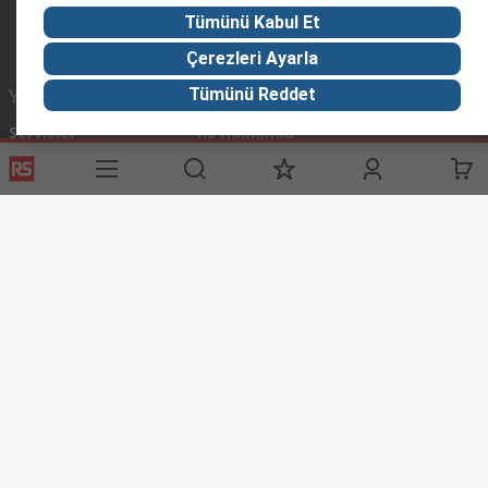
Tümünü Kabul Et
Çerezleri Ayarla
Yardımcı Bağlantılar
Tümünü Reddet
Servisler
RS Hakkında
Giriş Yap / Kayıt Ol
RS Türkiye’ye Hosgeldiniz
Ödeme Seçenekleri
Worldwide
Teslimat Seçenekleri
Corporate Group
Bize Ulaşın
ESG
Tedarik Çözümleri
RS İhracat ve Distribütör Ağı
RS'i Keşfedin
Keşif Merkezi
Denizcilik Endüstrisi Çözümleri
Petrol ve Doğal Gaz Endüstrisi
Tüm Endüstriler