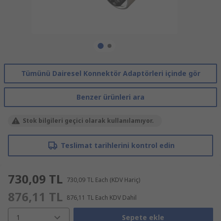
Tümünü Dairesel Konnektör Adaptörleri içinde gör
Benzer ürünleri ara
Stok bilgileri geçici olarak kullanılamıyor.
Teslimat tarihlerini kontrol edin
730,09 TL
730,09 TL
Each
(KDV Hariç)
876,11 TL
876,11 TL
Each
KDV Dahil
1
Sepete ekle