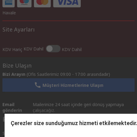
Havale
Site Ayarları
KDV Dahil
KDV Hariç
KDV Dahil
Bize Ulaşın
Bizi Arayın
(Ofis Saatlerimiz 09:00 - 17:00 arasındadır)
Müşteri Hizmetlerine Ulaşın
Email
Mailerinize 24 saat içinde geri dönüş yapmaya
gönderin
çalışacağız.
info@imeturkey.com
Çerezler size sunduğumuz hizmeti etkilemektedir
Sosyal Medyada Biz