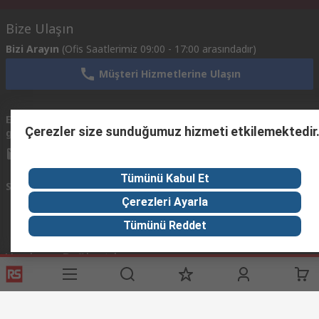
Bize Ulaşın
Bizi Arayın
(Ofis Saatlerimiz 09:00 - 17:00 arasındadır)
Müşteri Hizmetlerine Ulaşın
Email
Mailerinize 24 saat içinde geri dönüş yapmaya
Çerezler size sunduğumuz hizmeti etkilemektedir
gönderin
çalışacağız.
info@imeturkey.com
Tümünü Kabul Et
Sosyal Medyada Biz
Çerezleri Ayarla
Tümünü Reddet
Yardımcı Bağlantılar
Servisler
RS Hakkında
Giriş Yap / Kayıt Ol
RS Türkiye’ye Hosgeldiniz