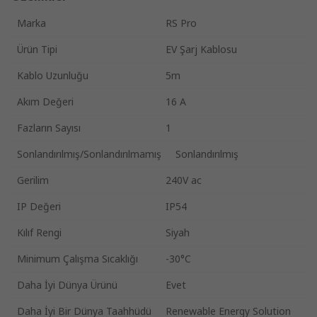
Marka
RS Pro
Ürün Tipi
EV Şarj Kablosu
Kablo Uzunluğu
5m
Akım Değeri
16 A
Fazların Sayısı
1
Sonlandırılmış/Sonlandırılmamış
Sonlandırılmış
Gerilim
240V ac
IP Değeri
IP54
Kılıf Rengi
Siyah
Minimum Çalışma Sıcaklığı
-30°C
Daha İyi Dünya Ürünü
Evet
Daha İyi Bir Dünya Taahhüdü
Renewable Energy Solution