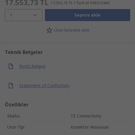
17.553,73 TL
17.553,73 TL
1 Pack of 4
KDV Dahil
1
Sepete ekle
Ürün listesine ekle
Teknik Belgeler
RoHS Belgesi
Statement of Conformity
Özellikler
Marka
TE Connectivity
Ürün Tipi
Konektör Aksesuarı