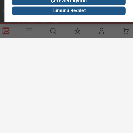
Çerezleri Ayarla
Tümünü Reddet
Sosyal Medyada Biz
Yardımcı Bağlantılar
Servisler
RS Hakkında
Giriş Yap / Kayıt Ol
RS Türkiye’ye Hosgeldiniz
Ödeme Seçenekleri
Worldwide
Teslimat Seçenekleri
Corporate Group
Bize Ulaşın
ESG
Tedarik Çözümleri
RS İhracat ve Distribütör Ağı
RS'i Keşfedin
Keşif Merkezi
Denizcilik Endüstrisi Çözümleri
Petrol ve Doğal Gaz Endüstrisi
Tüm Endüstriler