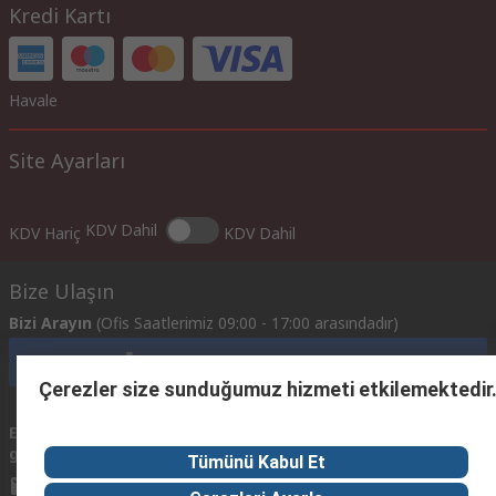
Kredi Kartı
Havale
Site Ayarları
KDV Dahil
KDV Hariç
KDV Dahil
Bize Ulaşın
Bizi Arayın
(Ofis Saatlerimiz 09:00 - 17:00 arasındadır)
Müşteri Hizmetlerine Ulaşın
Çerezler size sunduğumuz hizmeti etkilemektedir
Email
Mailerinize 24 saat içinde geri dönüş yapmaya
gönderin
çalışacağız.
Tümünü Kabul Et
info@imeturkey.com